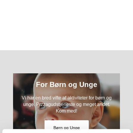
For Børn og Unge
Vi har en bred vifte af aktiviteter for børn og
unge. Pizzagudstjeneste og meget andet.
Kom med!
Børn og Unge