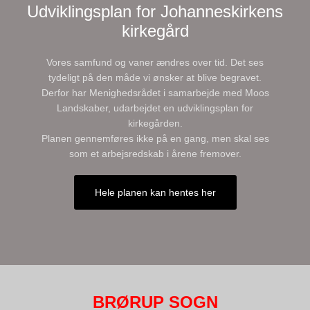
Udviklingsplan for Johanneskirkens
kirkegård
Vores samfund og vaner ændres over tid. Det ses
tydeligt på den måde vi ønsker at blive begravet.
Derfor har Menighedsrådet i samarbejde med Moos
Landskaber, udarbejdet en udviklingsplan for
kirkegården.
Planen gennemføres ikke på en gang, men skal ses
som et arbejsredskab i årene fremover.
Hele planen kan hentes her
BRØRUP SOGN