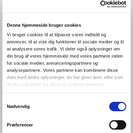
Denne hjemmeside bruger cookies
Vi bruger cookies til at tilpasse vores indhold og
annoncer, til at vise dig funktioner til sociale medier og til
Fødsel og dåb
at analysere vores trafik. Vi deler også oplysninger om
din brug af vores hjemmeside med vores partnere inden
Det meste klares nu digitalt.
for sociale medier, annonceringspartnere og
analysepartnere. Vores partnere kan kombinere disse
data med andre oplysninger, du har givet dem, eller som
Fodsel og dab
de har indsamlet fra din brug af deres tjenester.
Samtykkevalg
Nødvendig
Præferencer
Gudstjenester