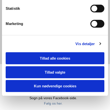
Statistik
Gudstjenesten er for alle. Børn, voksne og
os der er blevet lidt ældre. Ofte er der kaffe
efter gudstjenesten
Marketing
Gudstjenester
Vis detaljer
Tillad alle cookies
Tillad valgte
Nyheder
Kun nødvendige cookies
Du kan finde de seneste nyheder og informationer fra Brørup
Sogn på vores Facebook-side.
Følg os her.