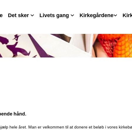
e
Det sker
Livets gang
Kirkegårdene
Kir
lpende hånd.
ehjælp hele året. Man er velkommen til at donere et beløb i vores kirkeb