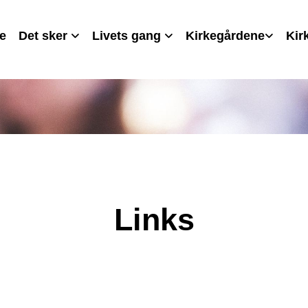
e
Det sker
Livets gang
Kirkegårdene
Kir
Links