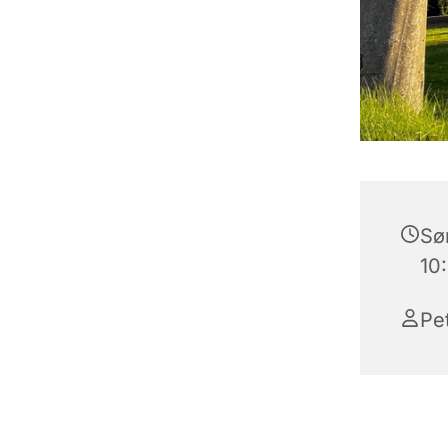
Søn
10
Pe