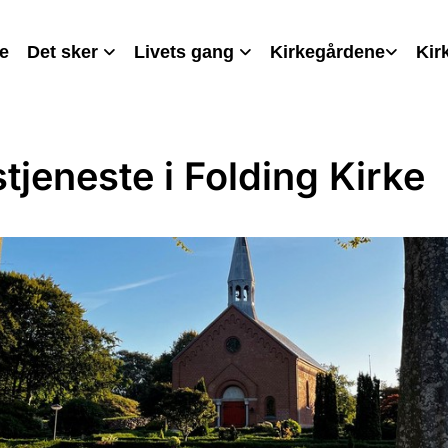
e
Det sker
Livets gang
Kirkegårdene
Kir
tjeneste i Folding Kirke