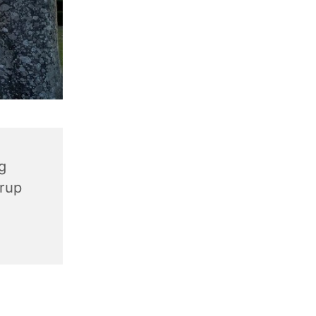
g
ørup