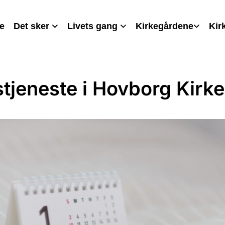
e
Det sker
Livets gang
Kirkegårdene
Kir
tjeneste i Hovborg Kirke