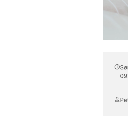
Søn
09
Pe