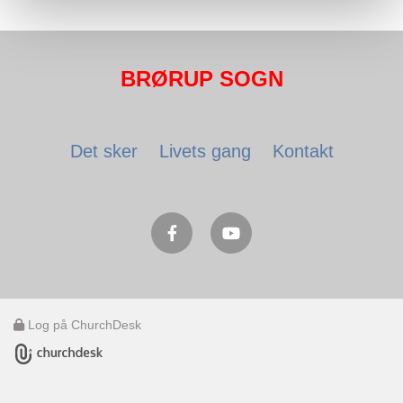
BRØRUP SOGN
Det sker
Livets gang
Kontakt
Log på ChurchDesk