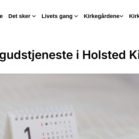
e
Det sker
Livets gang
Kirkegårdene
Kir
gudstjeneste i Holsted K