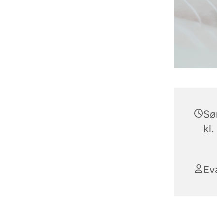
Sø
kl.
Ev