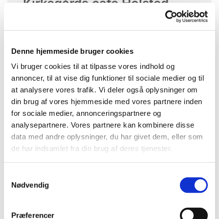
Kirkegårds café Holsted
kirkegård
Denne hjemmeside bruger cookies
Fredag 8. august 2025, kl. 10:00 -
Vi bruger cookies til at tilpasse vores indhold og
11:30
annoncer, til at vise dig funktioner til sociale medier og til
at analysere vores trafik. Vi deler også oplysninger om
din brug af vores hjemmeside med vores partnere inden
for sociale medier, annonceringspartnere og
analysepartnere. Vores partnere kan kombinere disse
data med andre oplysninger, du har givet dem, eller som
Du vil måske også kunne
de har indsamlet fra din brug af deres tjenester.
lide...
Samtykkevalg
Nødvendig
Præferencer