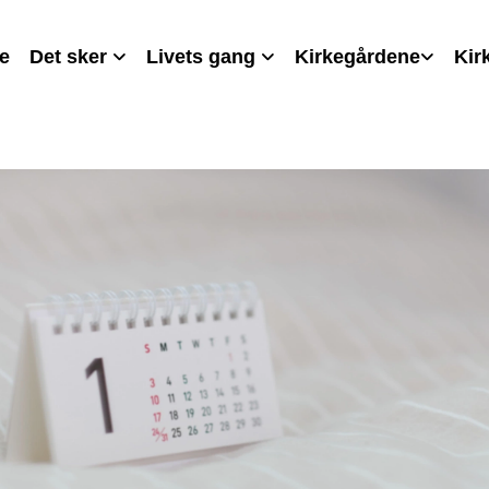
e
Det sker
Livets gang
Kirkegårdene
Kir