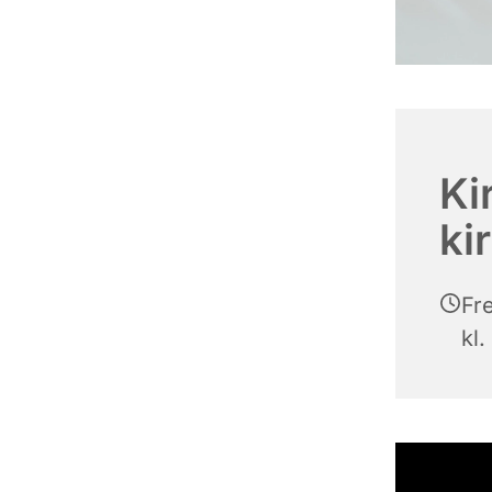
Ki
ki
Fr
kl.