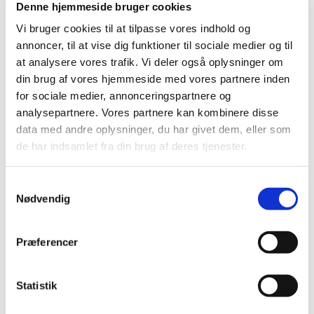
august kl. 10.30.
Denne hjemmeside bruger cookies
Vi bruger cookies til at tilpasse vores indhold og
Tilmelding og spørgsmål:
annoncer, til at vise dig funktioner til sociale medier og til
Kristian – tlf. 51362465 · kslarsenorg@hotmail.com
at analysere vores trafik. Vi deler også oplysninger om
din brug af vores hjemmeside med vores partnere inden
for sociale medier, annonceringspartnere og
analysepartnere. Vores partnere kan kombinere disse
data med andre oplysninger, du har givet dem, eller som
de har indsamlet fra din brug af deres tjenester.
Samtykkevalg
Nødvendig
Præferencer
Statistik