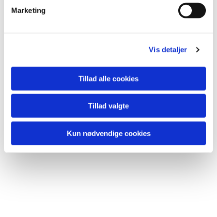
Marketing
Vis detaljer
Du vil måske også kunne
lide...
Tillad alle cookies
Tillad valgte
Kun nødvendige cookies