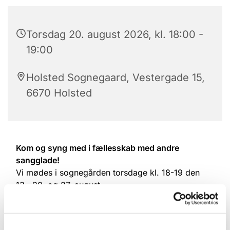
Torsdag 20. august 2026, kl. 18:00 -
19:00
Holsted Sognegaard, Vestergade 15,
6670 Holsted
Kom og syng med i fællesskab med andre
sangglade!
Vi mødes i sognegården torsdage kl. 18-19 den
13., 20. og 27. august.
Forløbet afsluttes med medvirken ved
høstgudstjenesten i Holsted Kirke søndag den 30.